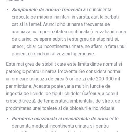
Simptomele de urinare frecventa
au o incidenta
crescuta pe masura inaintarii in varsta, atat la barbati,
cat si la femei. Atunci cind urinarea frecventa se
asociaza cu imperiozitatea mictionala (senzatia intensa
de a urina, ce apare subit si este greu de stapinit) si,
uneori, chiar cu incontinenta urinara, ne aflam in fata unui
pacient cu sindrom al vezicii hiperactive.
Este mai greu de stabilit care este limita dintre normal si
patologic pentru urinarea frecventa. Se considera normal
un om care urineaza de circa 6 ori pe zi cite 200-300 ml
per mictiune. Aceasta poate varia mult in functie de
ingestia de lichide, de tipul lichidelor (cafeaua, alcoolul
cresc diureza), de temperatura ambientului, de stres, de
proximitatea unei toalete si de obiceiurile individuale.
Pierderea ocazionala si necontrolata de urina
este
denumita medical incontinenta urinara si, pentru