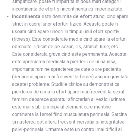
simplificare, poate fi impartita in doua mari categorii:
incontinenta de efort si incontinenta cu imperiozitate.
Incontinenta
este denumita
de efort
atunci cind apare
strict in cadrul unor eforturi fizice. Aceasta poate fi
usoara cind apare uneori in timpul unui efort sportiv
(fitness). Este considerate medie cind apare la eforturi
obisnuite: ridicat de pe scaun, ris, stranut, tuse, etc.
Este considerata grava cind este permanenta. Aceasta
este aprecierea medicala a pierderii de urina insa,
importanta ramine aprecierea pe care o are pacienta
(deoarece apare mai frecvent la femei) asupra gravitatii
acestei probleme. Studiile clinice au demonstrat ca
pierderea de urina la efort apare mai frecvent la sexul
feminin deoarece aparatul sfincterian al vezicii urinare
este mai slab, principalul element care mentine
continenta la femei fiind musculatura perineala. Sarcina
si nasterea pot altera frecvent inervatia si integritatea
pelvi-perineala. Urmarea este un control mai dificil al